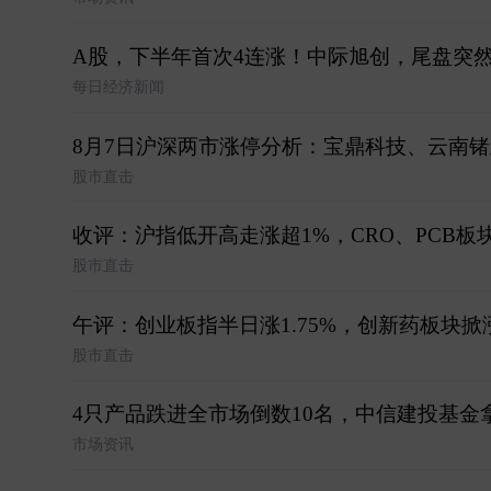
A股，下半年首次4连涨！中际旭创，尾盘突
每日经济新闻
8月7日沪深两市涨停分析：宝鼎科技、云南
股市直击
收评：沪指低开高走涨超1%，CRO、PCB板
股市直击
午评：创业板指半日涨1.75%，创新药板块掀
股市直击
4只产品跌进全市场倒数10名，中信建投基金
市场资讯