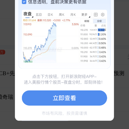
六天五板
冲刺涨停
兆易创新
1
深南电路
2
六天四板
南亚新材
3
9万
资金
PCB+先进封装！订单持续突破，上调归母净利润预测
奇瑞 IPO前突击分红和低价入股被疑利益输送