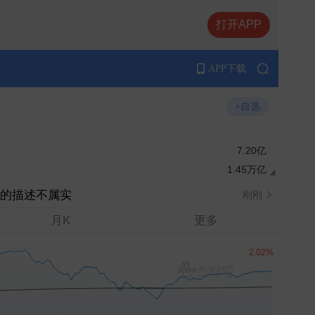
打开APP
APP下载
+自选
量
7.20亿
额
1.45万亿
动的描述不属实
刚刚
月K
更多
刚刚
刚刚
刚刚
刚刚