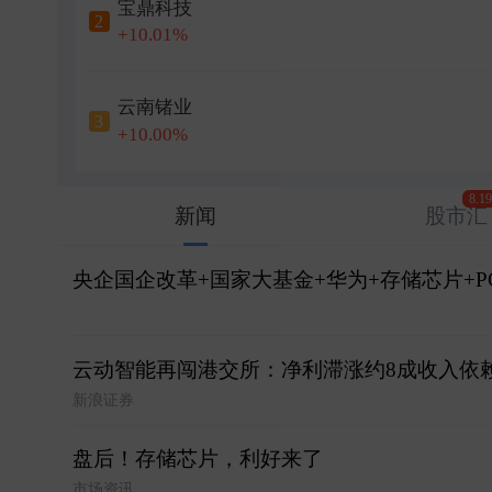
宝鼎科技
2
+10.01%
云南锗业
3
+10.00%
8.1
新闻
股市汇
央企国企改革+国家大基金+华为+存储芯片+
云动智能再闯港交所：净利滞涨约8成收入依赖
新浪证券
盘后！存储芯片，利好来了
市场资讯