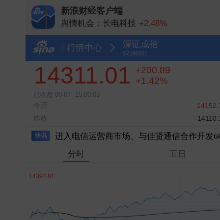
新浪财经客户端
舆情机会：长电科技
+2.48%
舆情机会：长鑫科技
+1.00%
深证成指
舆情机会：中际旭创
-3.68%
行情中心
SZ399001
舆情机会：兆易创新
+8.32%
14311.01
+200.89
舆情机会：云南锗业
+10.00%
+1.42%
已收盘
08-07
15:00:03
今开
14152.
昨收
14110.
进入电信运营商市场、与佳贤通信合作开发6G
快讯
分时
五日
港股收盘：恒生指数涨0.540％，恒生科技指数涨
中国央行连续第21个月增持黄金
中汽协：2026年6月，汽车整车进口3.8万辆
中际旭创成交额达500亿元