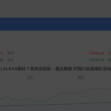
最高
78
14396.08
最低
12
14049.34
 AI-RAN基站？英伟达回应：毫无根据 对我们在该地区活
日K
周K
0.778％