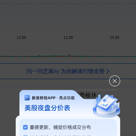
AI模型
一债券投顾账户持仓规模不超过25％
司回应：公司7月订单指引至今有效
问一问芝麻AI 为你解读行情走势
强势板块
PCB概念
1
十天六板
生物医药
2
创新药
3