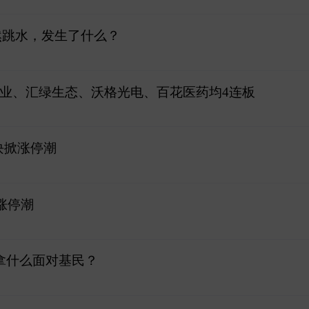
然跳水，发生了什么？
锗业、汇绿生态、沃格光电、百花医药均4连板
块掀涨停潮
涨停潮
拿什么面对基民？