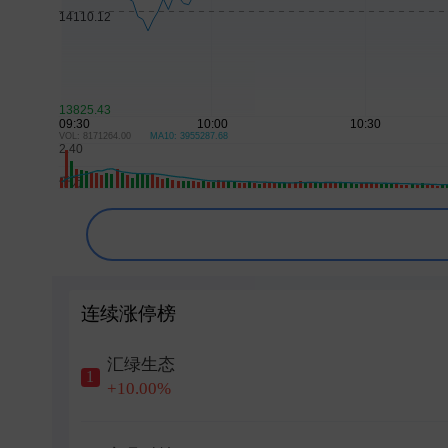
日韩股市集体收跌
“AI教父”拉响警报：人类可能无法战胜下一代
中证协：券商出具债券投资建议时 原则上单
高盛对中际旭创的多头持仓比例降至11.6％
VOL: 8171264.00
MA10: 3955287.68
或受AAOI扩产冲击中际旭创尾盘跳水，公
连续涨停榜
汇绿生态
1
+10.00%