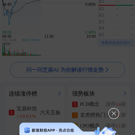
卖1
--
--
买1
--
--
买2
--
--
买3
--
--
买4
--
--
买5
--
--
VOL: 41.00
MA10: 365.63
▲
▼
查看更多成交统计
问一问芝麻AI 为你解读行情走势
连续涨停榜
强势板块
PCB概念
涨停
14
家
1
宝鼎科技
六天五板
1
龙虎榜热门
涨停
11
家
2
+10.01%
CPO概念
涨停
11
家
3