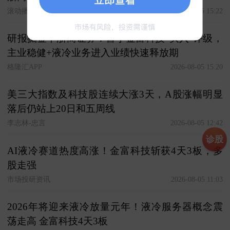
滚动播报
2026-08-05 15:22
研报掘金丨浙商证券：首予金富科技“买入”评级，
主业稳健+液冷业务进入业绩快速释放期
格隆汇APP
2026-08-05 15:20
美三大指数及科技股连续大涨3天，A股涨幅明显
落后仍站上20日和五周线
李志林-忠言
2026-08-05 12:42
诊股
AI液冷赛道热度高涨！金富科技斩获4天3板，多
股走强
市场投研资讯
2026-08-05 11:03
2026年将迎来液冷放量元年！液冷服务器概念震
荡走高 金富科技4天3板