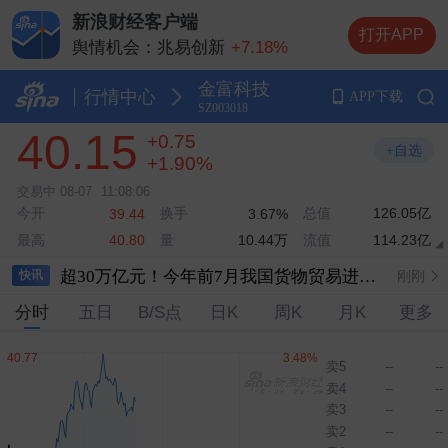
新浪财经客户端
打开APP
舆情机会：兆易创新
+7.18%
舆情机会：长鑫科技
+1.23%
金富科技
舆情机会：长电科技
+1.48%
行情中心
APP下载
SZ003018
舆情机会：中际旭创
+3.17%
40.15
+0.75
舆情机会：云南锗业
+10.00%
+自选
+1.90%
交易中
08-07
11:08:06
今开
换手
总值
126.05亿
39.44
3.67%
海关总署：1至7月集成电路累计出口同比增长99.5％
刚刚
最高
量
10.44万
流值
114.23亿
40.80
超30万亿元！今年前7月我国货物贸易进出口延续增长态势
刚刚
快讯
分时
五日
B/S点
日K
周K
月K
更多
光伏硅料八巨头签署倡议：不得低于成本价销售
刚刚
特朗普再称对伊朗战争将很快结束
刚刚
卖5
--
--
卖4
--
--
特朗普宣布对多晶硅及其衍生产品加征关税
刚刚
卖3
--
--
特朗普称霍尔木兹海峡协议尚未达成 正参与相关谈判
刚刚
卖2
--
--