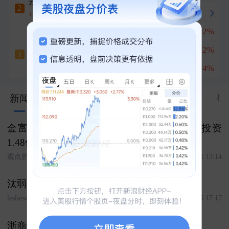
云南锗业
六天四板
2
冲刺涨停
+10.00%
兆易创新
+7.02%
1
沃格光电
深南电路
+7.22%
2
六天四板
3
+10.00%
光智科技
+15.74%
3
786
新闻
股市汇
关联
资料
资金
公告
研
金富科技液冷板生产基地项目通过备案 总投资
1.48亿元
观点新媒体
2026-08-06 13:14
汰弱留强
lesliesay
2026-08-05 17:17
浙商证券首予金富科技“买入”评级