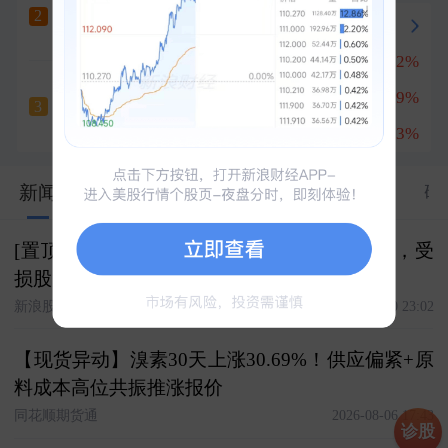
宝鼎科技
六天五板
2
冲刺涨停
+10.01%
兆易创新
+8.32%
1
云南锗业
深南电路
+8.09%
2
六天四板
3
+10.00%
南亚新材
+16.53%
3
3214
新闻
股市汇
关联
资料
资金
公告
研
[置顶] ST海王维权征集，专业律师团队待命，受
损股民抱团取暖，速登记
新浪股民维权
2026-07-30 23:02
【现货异动】溴素30天上涨30.69%！供应偏紧+原
料成本高位共振推涨报价
同花顺期货通
2026-08-06 17:43
诊股