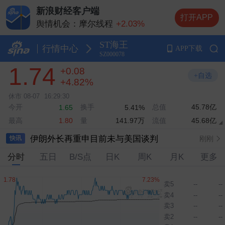
新浪财经客户端
打开APP
舆情机会：摩尔线程
+2.03%
舆情机会：长鑫科技
+1.00%
ST海王
舆情机会：药明康德
+8.49%
行情中心
APP下载
SZ000078
舆情机会：云南锗业
+10.00%
1.74
+0.08
舆情机会：江波龙
+5.53%
+自选
+4.82%
休市
08-07
16:29:30
今开
换手
总值
45.78亿
1.65
5.41%
最高
量
141.97万
流值
45.68亿
1.80
伊朗外长再重申目前未与美国谈判
刚刚
快讯
分时
五日
B/S点
日K
周K
月K
更多
摩尔线程：筹划发行H股股票并在港交所主板上市
刚刚
摩尔线程：2026年上半年净利润亏损1156.31万元
刚刚
卖5
--
--
卖4
--
--
美媒爆“美副防长致信国防业界领袖，勒令其21天内提交增产计划”，五角大楼回应
10:38
卖3
--
--
2026年7月份工业生产者出厂价格同比上涨3.5％
09:31
卖2
--
--