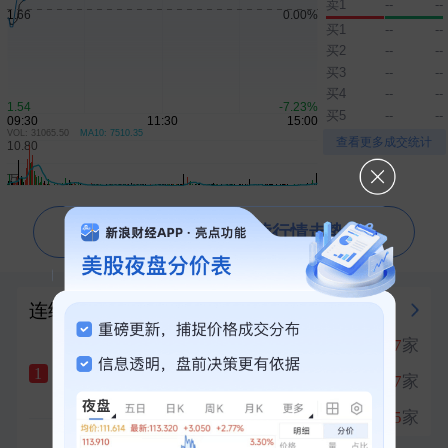
卖1
--
--
2026年7月份居民消费价格同比上涨0.5％
09:31
买1
--
--
买2
--
--
拜登癌症又恶化 其子称癌细胞已扩散到骨骼外
07:33
买3
--
--
伊朗最高领袖与总统会谈
买4
--
--
刚刚
买5
--
--
美威胁继续施压伊朗要求美国赔偿
刚刚
VOL: 31065.50
MA10: 7510.35
▲
▼
查看更多成交统计
台风“白海豚”正式登陆
刚刚
问一问芝麻AI 为你解读行情走势
连续涨停榜
强势板块
PCB概念
涨停
17
家
1
汇绿生态
十天六板
1
生物医药
涨停
17
家
2
+10.00%
创新药
涨停
15
家
3