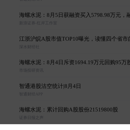
海螺水泥：8月5日获融资买入5798.98万元，
新浪证券-红岸工作室
江浙沪皖A股市值TOP10曝光，读懂四个省市
深水财经社
海螺水泥：8月4日斥资1694.19万元回购95万
市场投研资讯
智通港股沽空统计|8月4日
智通财经APP
海螺水泥：累计回购A股股份21519800股
证券日报之声