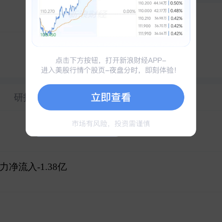
九天五板
冲刺涨停
宏和科技
1
华正新材
2
七天五板
江南新材
3
研报
财务
力净流入-1.38亿