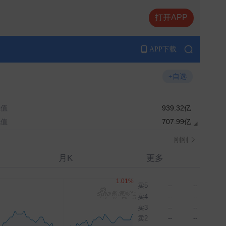
打开APP
APP下载
+自选
总值
939.32亿
流值
707.99亿
刚刚
月K
更多
卖5
--
--
卖4
--
--
卖3
--
--
卖2
--
--