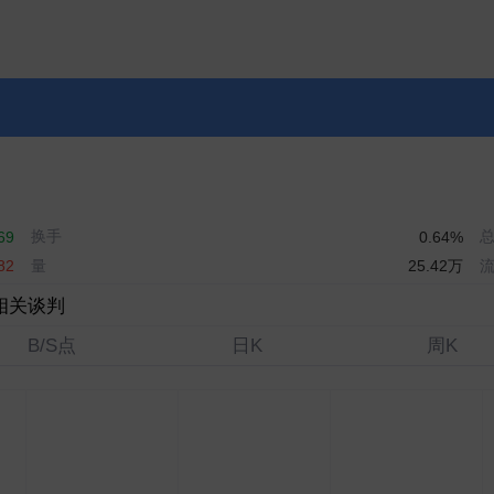
换手
69
0.64%
量
25.42万
82
相关谈判
B/S点
日K
周K