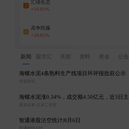
汇绿生态
2
+10.01%
高争民爆
3
+10.01%
新闻
股市汇
关联
资料
资金
公告
海螺水泥4条熟料生产线项目环评报批前公示
市场资讯
海螺水泥涨0.34%，成交额4.50亿元，近3日主
新浪证券-红岸工作室
智通港股沽空统计|8月6日
智通财经APP