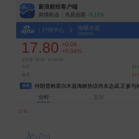
新浪财经客户端
舆情机会：兆易创新
-0.11%
舆情机会：长鑫科技
-4.31%
海螺水泥
舆情机会：中际旭创
行情中心
SH600585
舆情机会：长电科技
+10.00%
17.80
+0.06
舆情机会：云南锗业
+10.00%
+0.34%
未开盘
08-06
15:34:59
今开
17.
最高
17.
特朗普称霍尔木兹海峡协议尚未达成 正参与
快讯
分时
五日