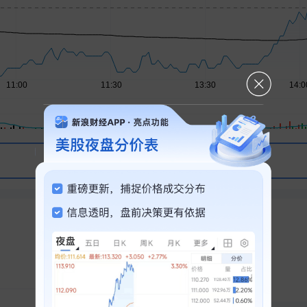
问一问芝麻AI 为你解读行情走势
强势板块
昨日涨停
1
十天七板
昨日连板
2
龙虎榜热门
3