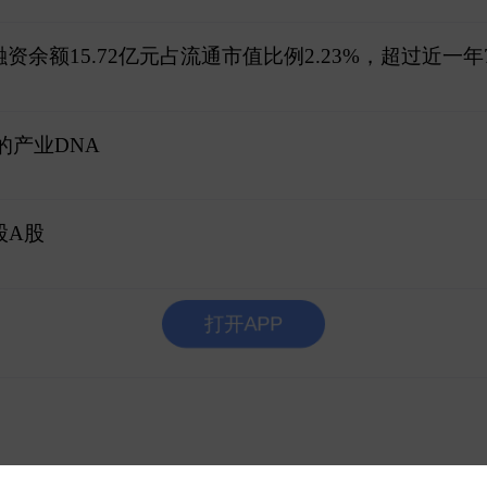
融资余额15.72亿元占流通市值比例2.23%，超过近一年
的产业DNA
股A股
打开APP