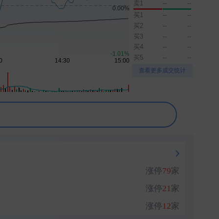
卖1
--
--
买1
--
--
买2
--
--
买3
--
--
买4
--
--
买5
--
--
▲
▼
查看更多成交统计
涨停
79
家
涨停
21
家
涨停
12
家