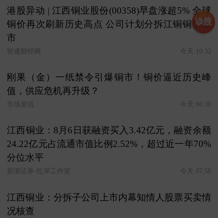
港股异动 | 江西铜业股份(00358)早盘涨超5% 全球
诊股
铜价再次刷新历史高点 公司计划分拆江铜铜箔上
市
智通财经网
今天 10:32
刚果（金）一纸禁令引爆铜市！铜价逼近历史峰
值，供应危机再升级？
市场资讯
今天 08:30
江西铜业：8月6日获融资买入3.42亿元，融资余额
24.22亿元占流通市值比例2.52%，超过近一年70%
分位水平
新浪证券-红岸工作室
今天 07:58
江西铜业：分拆子公司上市内幕知情人股票买卖情
况核查