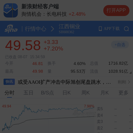
新浪财经客户端
打开APP
舆情机会：长电科技
+2.48%
舆情机会：长鑫科技
+1.00%
江西铜业
舆情机会：中际旭创
-3.68%
行情中心
APP下载
SH600362
舆情机会：兆易创新
+8.32%
49.58
+3.33
舆情机会：云南锗业
+10.00%
+自选
+7.20%
已收盘
08-07
15:34:59
今开
换手
总值
1716.82亿
46.81
4.60%
最高
量
95.53万
流值
1028.91亿
49.98
或受AAOI扩产冲击中际旭创尾盘跳水，公司回应：公司7月订单指引至今有效
刚刚
快讯
分时
五日
B/S点
日K
周K
月K
更多
进入电信运营商市场、与佳贤通信合作开发6G AI-RAN基站？英伟达回应：毫无根据 对我们在该地区活动的描述不属实
刚刚
港股收盘：恒生指数涨0.540％，恒生科技指数涨0.778％
刚刚
卖5
--
--
卖4
--
--
中国央行连续第21个月增持黄金
刚刚
卖3
--
--
中汽协：2026年6月，汽车整车进口3.8万辆
刚刚
卖2
--
--