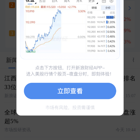
宝鼎科技
六天五板
2
冲刺涨停
+10.01%
兆易创新
+8.32%
1
云南锗业
深南电路
+8.09%
2
六天四板
3
+10.00%
南亚新材
+16.53%
3
8233
新闻
股市汇
关联
资料
资金
公告
研
江西铜业涨7.20%，成交额46.40亿元，人气排名
33位！后市是否有机会？附走势预测
新浪证券-红岸工作室
今天 15:07
全球铜价再次刷新历史高点 江西铜业股份早盘涨
超5%
市场投研资讯
今天 10:44