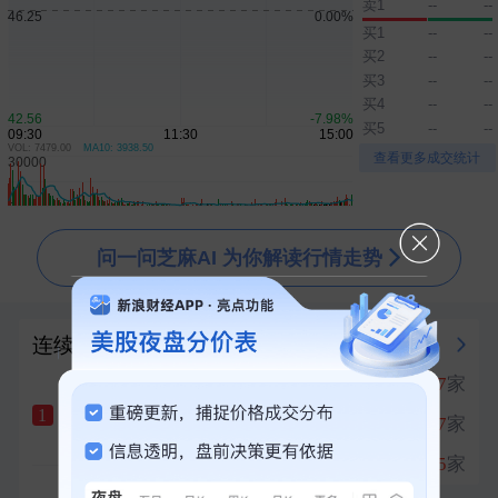
卖1
--
--
中际旭创成交额达500亿元
刚刚
买1
--
--
买2
--
--
日韩股市集体收跌
刚刚
买3
--
--
证监会对中汇会计师事务所出具行政处罚决定书
买4
--
--
刚刚
买5
--
--
中证协：券商出具债券投资建议时 原则上单一债券投顾账户持仓规模不超过25％
刚刚
VOL: 7479.00
MA10: 3938.50
▲
▼
查看更多成交统计
高盛对中际旭创的多头持仓比例降至11.6％
刚刚
问一问芝麻AI 为你解读行情走势
连续涨停榜
强势板块
PCB概念
涨停
17
家
1
汇绿生态
十天六板
1
生物医药
涨停
17
家
2
+10.00%
创新药
涨停
15
家
3