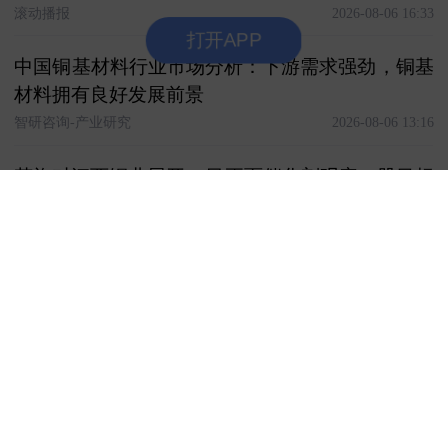
滚动播报
2026-08-06 16:33
打开APP
中国铜基材料行业市场分析：下游需求强劲，铜基
材料拥有良好发展前景
智研咨询-产业研究
2026-08-06 13:16
花旗对江西铜业展开30日正面催化剂观察 H股目标
价49.5港元
观点新媒体
2026-08-06 13:07
从买矿到开店，金企出海热催生金融服务国际化新
机遇
中国黄金报
2026-08-04 14:19
江西铜业近5日震荡持平大盘，7月31日主力资金
净流入。