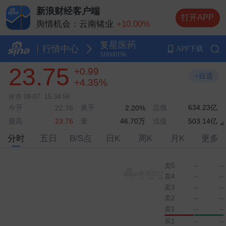
新浪财经客户端
舆情机会：云南锗业
+10.00%
打开APP
舆情机会：长电科技
+2.48%
舆情机会：长鑫科技
+1.00%
复星医药
行情中心
APP下载
舆情机会：中际旭创
-3.68%
SH600196
舆情机会：兆易创新
+8.32%
23.75
+0.99
+自选
+4.35%
休市
08-07
15:34:59
今开
换手
总值
634.23亿
22.76
2.20%
最高
量
46.70万
流值
503.14亿
23.76
分时
五日
B/S点
日K
周K
月K
更多
卖5
--
--
卖4
--
--
卖3
--
--
卖2
--
--
卖1
--
--
买1
--
--