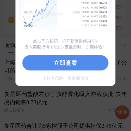
兆易创新
+8.32%
1
云南锗业
深南电路
+8.09%
2
六天四板
3
+10.00%
南亚新材
+16.53%
3
新闻
股市汇
关联
资料
资金
公告
研
上海复星医药（集团）股份有限公司关于控股子公
司药品获注册批准的公告
上海证券报
2026-08-08 02:31
复星医药盐酸左沙丁胺醇雾化吸入溶液获批 去年
境内销售0.73亿元
观点新媒体
今天 22:22
诊股
复星医药合计为5家控股子公司提供担保2.45亿元