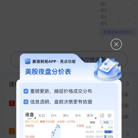
买2
--
--
买3
--
--
买4
--
--
买5
--
--
▲
▼
查看更多成交统计
问一问芝麻AI 为你解读行情走势
连续涨停榜
强势板块
PCB概念
涨停
17
家
1
汇绿生态
十天六板
1
生物医药
涨停
17
家
2
+10.00%
创新药
涨停
15
家
3
宝鼎科技
六天五板
2
冲刺涨停
+10.01%