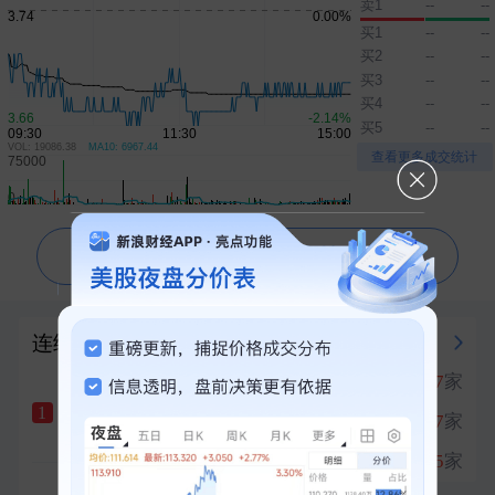
卖1
--
--
中际旭创成交额达500亿元
刚刚
买1
--
--
买2
--
--
日韩股市集体收跌
刚刚
买3
--
--
“AI教父”拉响警报：人类可能无法战胜下一代AI模型
买4
--
--
刚刚
买5
--
--
韩国交易所将推出ETF盘后交易业务
刚刚
VOL: 19086.38
MA10: 6967.44
▲
▼
查看更多成交统计
问一问芝麻AI 为你解读行情走势
连续涨停榜
强势板块
PCB概念
涨停
17
家
1
汇绿生态
十天六板
1
生物医药
涨停
17
家
2
+10.00%
创新药
涨停
15
家
3