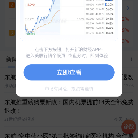
宝鼎科技
六天五板
2
冲刺涨停
+10.01%
兆易创新
+8.32%
1
云南锗业
深南电路
+8.09%
2
六天四板
3
+10.00%
南亚新材
+16.53%
3
5235
新闻
股市汇
关联
资料
资金
公告
研
东航发布新版细则：国内客票提前14天可免费退改
滚动播报
今天 17:06
东航推重磅购票新政：国内机票提前14天全部免费
退改！
21世纪经济报道
今天 16:49
诊股
东航“空中蓝小医”第二批签约8家医疗机构 合作单