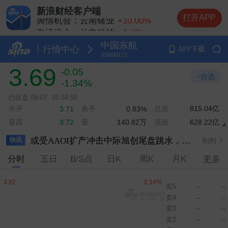
新浪财经客户端
舆情机会：云南锗业
+10.00%
打开APP
舆情机会：长电科技
+2.48%
舆情机会：长鑫科技
+1.00%
中国东航
行情中心
APP下载
舆情机会：中际旭创
-3.68%
SH600115
舆情机会：兆易创新
+8.32%
3.69
-0.05
+自选
-1.34%
已收盘
08-07
15:34:59
今开
换手
总值
815.04亿
3.71
0.83%
高盛对中际旭创的多头持仓比例降至11.6％
刚刚
最高
量
140.82万
流值
628.22亿
3.72
或受AAOI扩产冲击中际旭创尾盘跳水，公司回应：公司7月订单指引至今有效
刚刚
快讯
分时
五日
B/S点
日K
周K
月K
更多
进入电信运营商市场、与佳贤通信合作开发6G AI-RAN基站？英伟达回应：毫无根据 对我们在该地区活动的描述不属实
刚刚
港股收盘：恒生指数涨0.540％，恒生科技指数涨0.778％
刚刚
卖5
--
--
卖4
--
--
中国央行连续第21个月增持黄金
刚刚
卖3
--
--
中汽协：2026年6月，汽车整车进口3.8万辆
刚刚
卖2
--
--