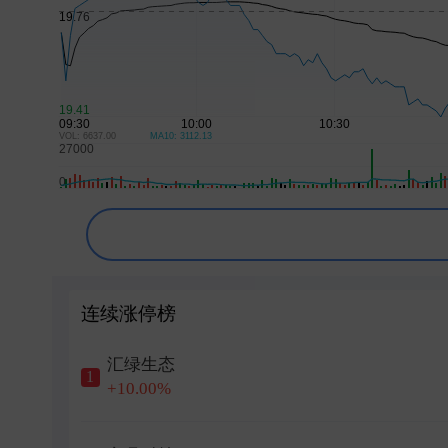
中际旭创成交额达500亿元
日韩股市集体收跌
“AI教父”拉响警报：人类可能无法战胜下一代
韩国交易所将推出ETF盘后交易业务
VOL: 6637.00
MA10: 3112.13
连续涨停榜
汇绿生态
1
+10.00%