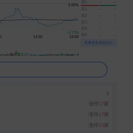
卖1
--
--
刚刚
买1
--
--
买2
--
--
刚刚
买3
--
--
买4
--
--
刚刚
买5
--
--
刚刚
▲
▼
查看更多成交统计
涨停
17
家
涨停
17
家
涨停
15
家