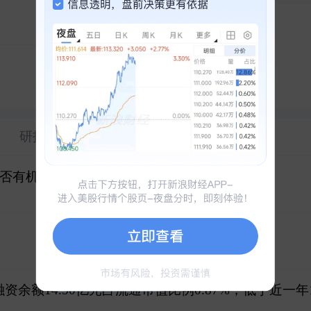
六天五板
冲刺涨停
兆易创新
1
深南电路
2
六天四板
南亚新材
3
研报
财务
是否有机会？
融资余额14.50亿元占流通市值比例0.87%，低于近一年