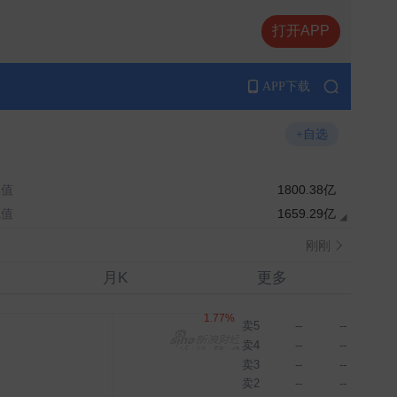
打开APP
APP下载
+自选
总值
1800.38亿
刚刚
流值
1659.29亿
刚刚
月K
更多
动的描述不属实
刚刚
刚刚
卖5
--
--
卖4
--
--
刚刚
卖3
--
--
刚刚
卖2
--
--