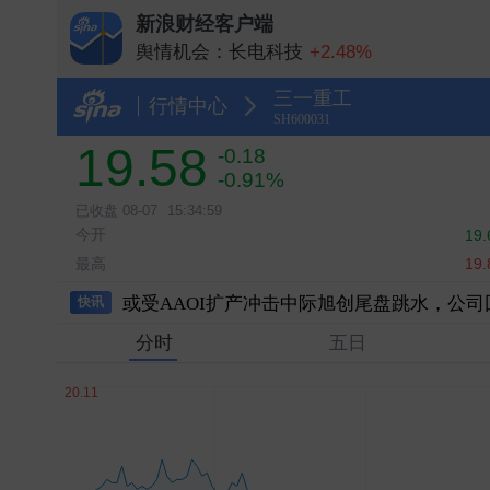
新浪财经客户端
舆情机会：长电科技
+2.48%
舆情机会：长鑫科技
+1.00%
三一重工
舆情机会：中际旭创
-3.68%
行情中心
SH600031
舆情机会：兆易创新
+8.32%
19.58
-0.18
舆情机会：云南锗业
+10.00%
-0.91%
已收盘
08-07
15:34:59
今开
19.
高盛对中际旭创的多头持仓比例降至11.6％
最高
19.
或受AAOI扩产冲击中际旭创尾盘跳水，公
快讯
分时
五日
进入电信运营商市场、与佳贤通信合作开发6G
港股收盘：恒生指数涨0.540％，恒生科技指数涨
中国央行连续第21个月增持黄金
中汽协：2026年6月，汽车整车进口3.8万辆