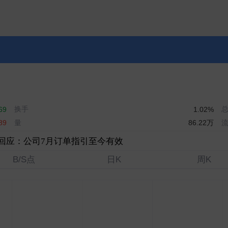
换手
69
1.02%
量
86.22万
89
司回应：公司7月订单指引至今有效
B/S点
日K
周K
 AI-RAN基站？英伟达回应：毫无根据 对我们在该地区活
0.778％