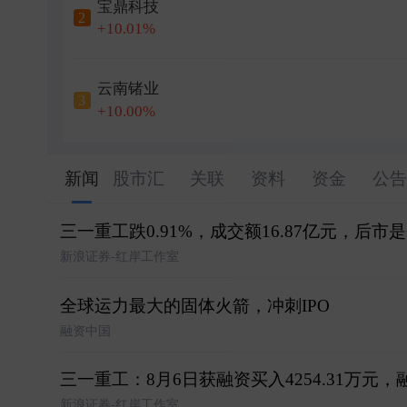
宝鼎科技
2
+10.01%
云南锗业
3
+10.00%
新闻
股市汇
关联
资料
资金
公告
三一重工跌0.91%，成交额16.87亿元，后市
新浪证券-红岸工作室
全球运力最大的固体火箭，冲刺IPO
融资中国
三一重工：8月6日获融资买入4254.31万元，
新浪证券-红岸工作室