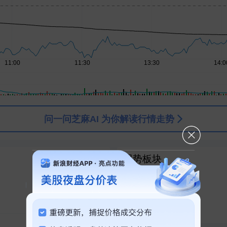
AI模型
问一问芝麻AI 为你解读行情走势
强势板块
PCB概念
1
十天六板
生物医药
2
创新药
3