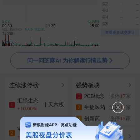
买2
--
--
买3
--
--
买4
--
--
买5
--
--
VOL: 15908.00
MA10: 7832.81
▲
▼
查看更多成交统计
问一问芝麻AI 为你解读行情走势
连续涨停榜
强势板块
PCB概念
涨停
17
家
1
汇绿生态
十天六板
1
生物医药
涨停
17
家
2
+10.00%
创新药
涨停
15
家
3
宝鼎科技
六天五板
2
冲刺涨停
+10.01%