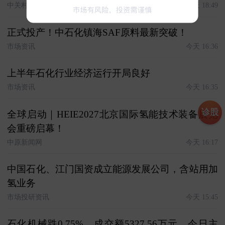
中关村在线
今天 18:49
正式投产！中石化镇海SAF原料最新突破！
市场资讯
今天 16:36
上半年石化行业经济运行开局良好
市场资讯
今天 16:35
诊股
全球启动｜HEIE2027北京国际氢能技术装备展览
会重磅启幕！
中原新闻网
今天 16:17
中国石化、江门国资成立能源发展公司，含站用加
氢业务
市场投研资讯
今天 15:45
石化机械跌0.75%，成交额5327.56万元，今日主