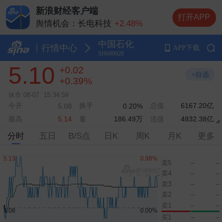
新浪财经客户端
打开APP
舆情机会：长电科技
+2.48%
舆情机会：长鑫科技
+1.00%
中国石化
舆情机会：中际旭创
-3.68%
行情中心
APP下载
SH600028
舆情机会：兆易创新
+8.32%
5.10
+0.02
舆情机会：云南锗业
+10.00%
+自选
+0.39%
休市
08-07
15:34:59
今开
换手
总值
6167.20亿
5.08
0.20%
最高
量
186.49万
流值
4832.38亿
5.14
分时
五日
B/S点
日K
周K
月K
更多
卖5
--
--
卖4
--
--
卖3
--
--
卖2
--
--
卖1
--
--
买1
--
--