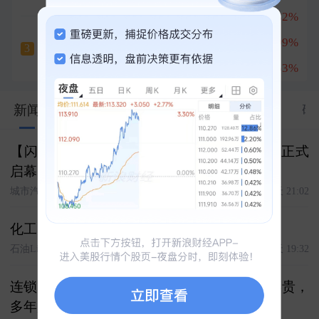
兆易创新
+8.32%
1
云南锗业
深南电路
+8.09%
2
六天四板
3
+10.00%
南亚新材
+16.53%
3
新闻
股市汇
关联
资料
资金
公告
研
【闪充中国·改变世界】闪充上海虹桥旗舰站正式
启幕！
城市汽车
今天 21:02
化工巨头退股！中国石化获赔8亿元
石油Link
今天 19:32
连锁养车全面对比：汽车保养去哪做省心又不贵，
多年用车实测全解析