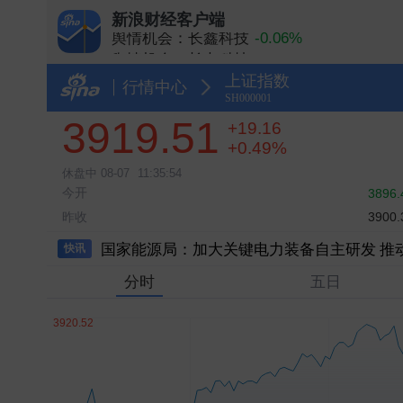
新浪财经客户端
舆情机会：长鑫科技
-0.06%
舆情机会：长电科技
+1.19%
舆情机会：中际旭创
+2.35%
上证指数
舆情机会：云南锗业
+10.00%
行情中心
SH000001
舆情机会：兆易创新
+6.70%
3919.51
+19.16
+0.49%
休盘中
08-07
11:35:54
今开
3896.
车市半年发了五六百款新车？专家辟谣
昨收
3900.
国家能源局：加大关键电力装备自主研发 推
快讯
分时
五日
多家光伏龙头回应美国加征关税
海关总署：1至7月集成电路累计出口同比增长9
超30万亿元！今年前7月我国货物贸易进出
光伏硅料八巨头签署倡议：不得低于成本价