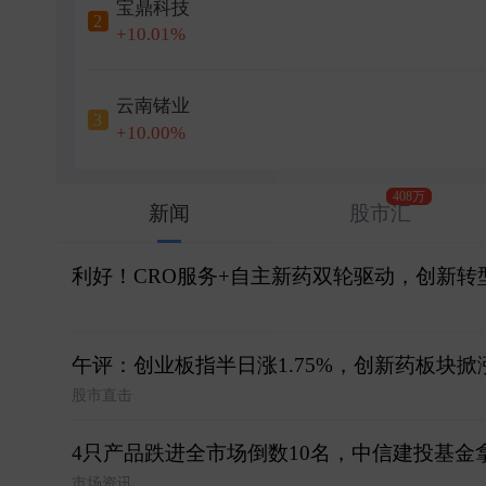
宝鼎科技
2
+10.01%
云南锗业
3
+10.00%
408万
新闻
股市汇
利好！CRO服务+自主新药双轮驱动，创新转型
午评：创业板指半日涨1.75%，创新药板块掀
股市直击
4只产品跌进全市场倒数10名，中信建投基金
市场资讯