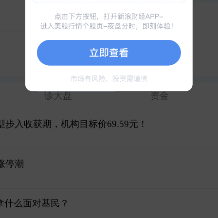
六天五板
冲刺涨停
深南电路
1
南亚新材
2
六天四板
光智科技
3
诊大盘
资金
步入收获期，机构目标价69.59元！
涨停潮
拿什么面对基民？