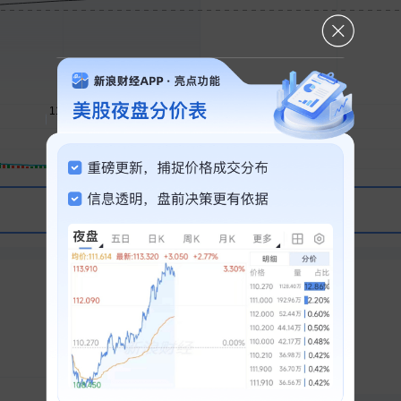
相关谈判
问一问芝麻AI 为你解读行情走势
强势板块
PCB概念
1
十天六板
生物医药
2
龙虎榜热门
3