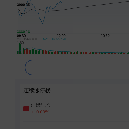
特朗普再称对伊朗战争将很快结束
特朗普宣布对多晶硅及其衍生产品加征关税
特朗普称霍尔木兹海峡协议尚未达成 正参与
VOL: 1144688.00
MA10: 1655277.70
连续涨停榜
汇绿生态
1
+10.00%