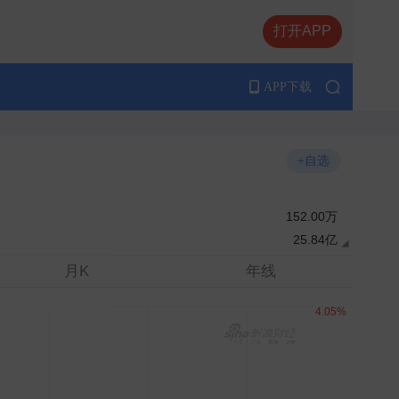
打开APP
APP下载
+自选
量
152.00万
额
25.84亿
月K
年线