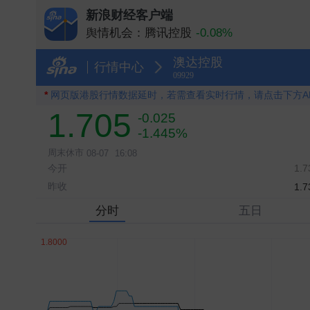
新浪财经客户端
舆情机会：
腾讯控股
-0.08%
舆情机会：
MINIMAX-W
+9.83%
舆情机会：
中际旭创
-3.56%
澳达控股
行情中心
舆情机会：
小米集团－Ｗ
+0.74%
09929
舆情机会：
智谱
+14.63%
*
网页版港股行情数据延时，若需查看实时行情，请点击下方A
1.705
-0.025
-1.445%
周末休市
08-07
16:08
今开
1.7
昨收
1.7
分时
五日