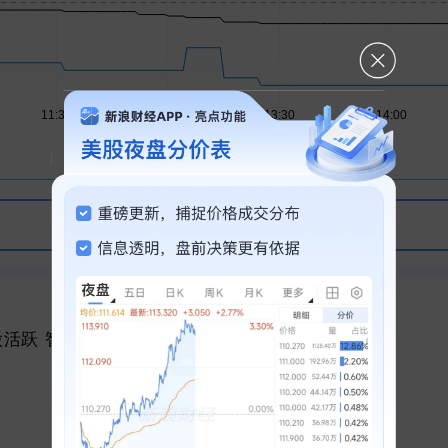
问一问芝麻AI 为你解读行情走势
全球大类资产表现
股活跃 智谱、MINIMAX涨超
科创50
纽约黄金
上证指数