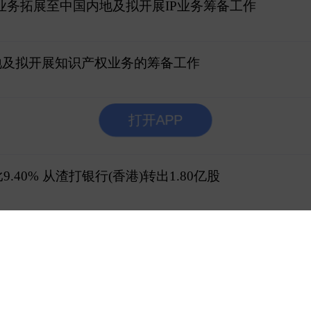
将核心业务拓展至中国内地及拟开展IP业务筹备工作
内地及拟开展知识产权业务的筹备工作
打开APP
9.40% 从渣打银行(香港)转出1.80亿股
香港证券 存仓市值1.36亿港元
) 存仓市值2.39亿港元