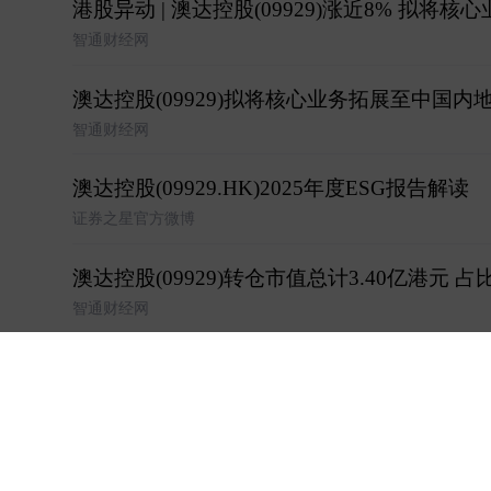
港股异动 | 澳达控股(09929)涨近8% 拟
智通财经网
澳达控股(09929)拟将核心业务拓展至中国
智通财经网
澳达控股(09929.HK)2025年度ESG报告解读
证券之星官方微博
澳达控股(09929)转仓市值总计3.40亿港元 占比
智通财经网
澳达控股(09929)股东将股票存入中国国际金融
智通财经网
澳达控股(09929)股东将股票存入渣打银行(香港
智通财经网