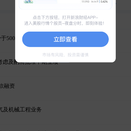
查看全部100+资产对比
关联
资金
于5000万港元 同比盈转亏
会议考虑及酌情批准中期业绩
贷款融资
气及机械工程业务