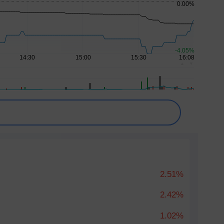
▲
▼
2.51%
2.42%
1.02%